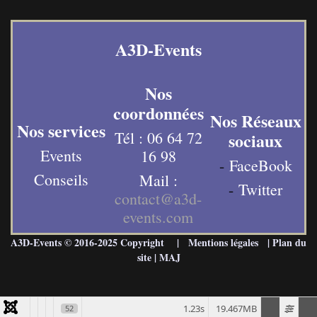
A3D-Events
Nos
coordonnées
Nos Réseaux
Nos services
Tél : 06 64 72
sociaux
Events
16 98
-
FaceBook
Conseils
Mail :
-
Twitter
contact@a3d-
events.com
A3D-Events © 2016-2025 Copyright |
Mentions légales
|
Plan du
site
|
MAJ
1.23s
19.467MB
52