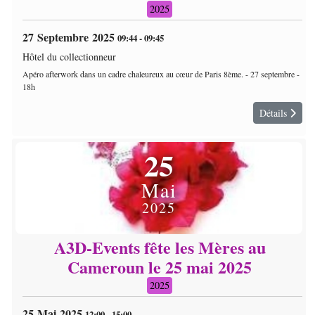
2025
27 Septembre 2025
09:44
-
09:45
Hôtel du collectionneur
Apéro afterwork dans un cadre chaleureux au cœur de Paris 8ème. - 27 septembre -
18h
Détails
25
Mai
2025
A3D-Events fête les Mères au
Cameroun le 25 mai 2025
2025
25 Mai 2025
12:00
-
15:00